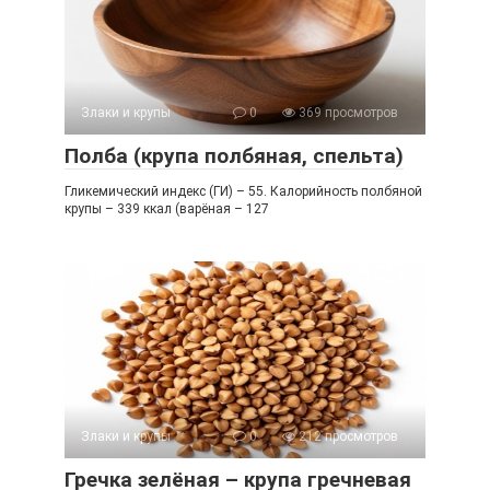
Злаки и крупы
0
369 просмотров
Полба (крупа полбяная, спельта)
Гликемический индекс (ГИ) – 55. Калорийность полбяной
крупы – 339 ккал (варёная – 127
Злаки и крупы
0
212 просмотров
Гречка зелёная – крупа гречневая