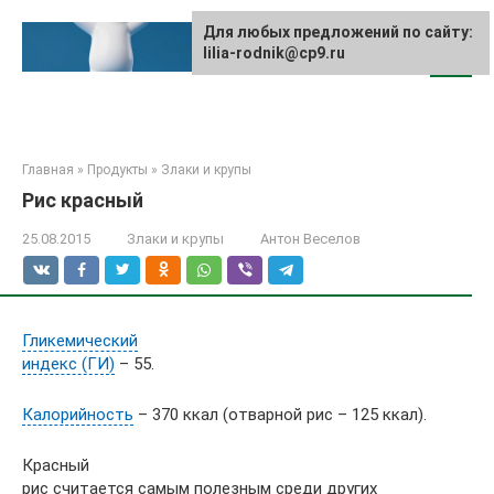
Перейти
к
Для любых предложений по сайту:
lilia-rodnik@cp9.ru
контенту
Главная
»
Продукты
»
Злаки и крупы
Рис красный
25.08.2015
Злаки и крупы
Антон Веселов
Гликемический
индекс (ГИ)
– 55.
Калорийность
– 370 ккал (отварной рис – 125 ккал).
Красный
рис считается самым полезным среди других