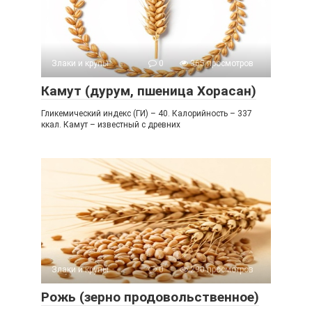
Злаки и крупы
0
365 просмотров
Камут (дурум, пшеница Хорасан)
Гликемический индекс (ГИ) – 40. Калорийность – 337
ккал. Камут – известный с древних
Злаки и крупы
0
290 просмотров
Рожь (зерно продовольственное)