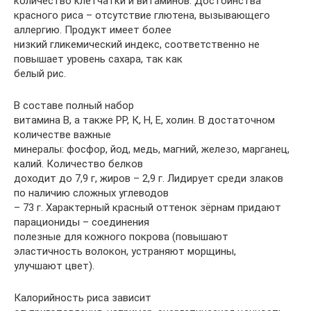
количество клетчатки и витаминов. Достоинства
красного риса – отсутствие глютена, вызывающего
аллергию. Продукт имеет более
низкий гликемический индекс, соответственно не
повышает уровень сахара, так как
белый рис.
В составе полный набор
витамина В, а также РР, К, Н, Е, холин. В достаточном
количестве важные
минералы: фосфор, йод, медь, магний, железо, марганец,
калий. Количество белков
доходит до 7,9 г, жиров – 2,9 г. Лидирует среди злаков
по наличию сложных углеводов
– 73 г. Характерный красный оттенок зёрнам придают
парациониды – соединения
полезные для кожного покрова (повышают
эластичность волокон, устраняют морщины,
улучшают цвет).
Калорийность риса зависит