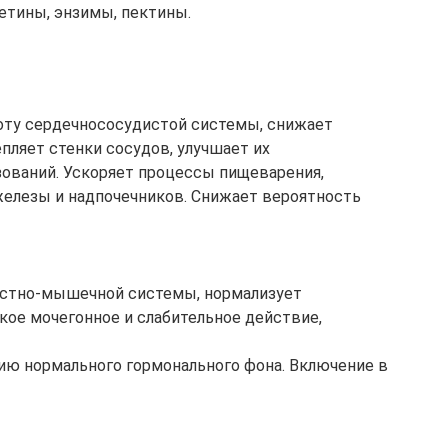
етины, энзимы, пектины.
оту сердечнососудистой системы, снижает
епляет стенки сосудов, улучшает их
зований. Ускоряет процессы пищеварения,
железы и надпочечников. Снижает вероятность
костно-мышечной системы, нормализует
кое мочегонное и слабительное действие,
ию нормального гормонального фона. Включение в