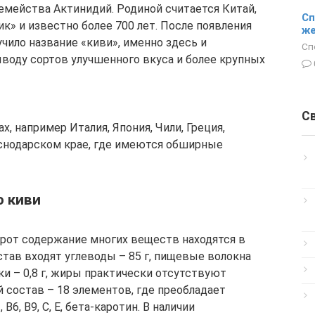
емейства Актинидий. Родиной считается Китай,
Сп
к» и известно более 700 лет. После появления
ж
учило название «киви», именно здесь и
Сп
воду сортов улучшенного вкуса и более крупных
С
, например Италия, Япония, Чили, Греция,
аснодарском крае, где имеются обширные
о киви
орот содержание многих веществ находятся в
тав входят углеводы – 85 г, пищевые волокна
елки – 0,8 г, жиры практически отсутствуют
й состав – 18 элементов, где преобладает
, В6, В9, С, Е, бета-каротин. В наличии