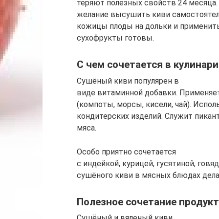
теряют полезных свойств 24 месяца. 
желание высушить киви самостоятель
кожицы плоды на дольки и применить
сухофрукты готовы.
С чем сочетается в кулинар
Сушёный киви популярен в
виде витаминной добавки. Применяет
(компоты, морсы, кисели, чай). Испо
кондитерских изделий. Служит пикан
мяса.
Особо приятно сочетается
с индейкой, курицей, гусятиной, гов
сушёного киви в мясных блюдах дел
Полезное сочетание продук
Сушёный и вяленый киви