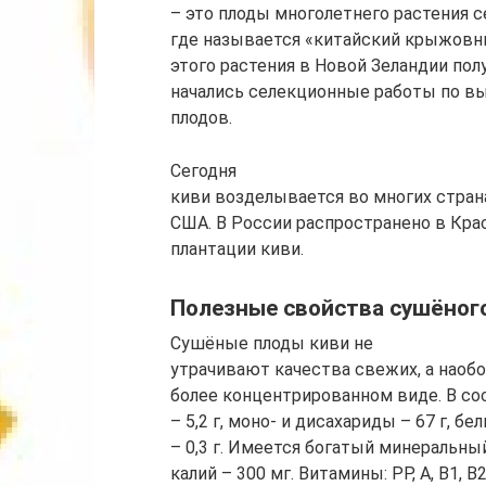
– это плоды многолетнего растения с
где называется «китайский крыжовни
этого растения в Новой Зеландии пол
начались селекционные работы по вы
плодов.
Сегодня
киви возделывается во многих странах
США. В России распространено в Кр
плантации киви.
Полезные свойства сушёног
Сушёные плоды киви не
утрачивают качества свежих, а наоб
более концентрированном виде. В сос
– 5,2 г, моно- и дисахариды – 67 г, б
– 0,3 г. Имеется богатый минеральны
калий – 300 мг. Витамины: РР, А, В1, В2