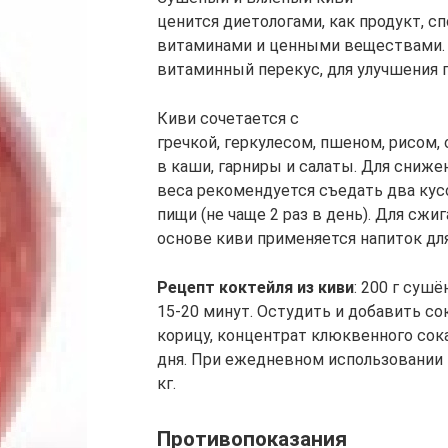
ценится диетологами, как продукт, 
витаминами и ценными веществами. П
витаминный перекус, для улучшения 
Киви сочетается с
гречкой, геркулесом, пшеном, рисом,
в каши, гарниры и салаты. Для сниже
веса рекомендуется съедать два ку
пищи (не чаще 2 раз в день). Для сж
основе киви применяется напиток для
Рецепт коктейля из киви
: 200 г сушё
15-20 минут. Остудить и добавить со
корицу, концентрат клюквенного сока 
дня. При ежедневном использовании и
кг.
Противопоказания