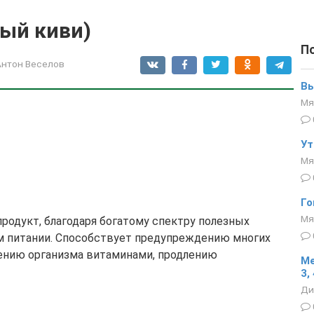
ый киви)
П
Антон Веселов
Вы
Мя
Ут
Мя
Го
Мя
родукт, благодаря богатому спектру полезных
м питании. Способствует предупреждению многих
щению организма витаминами, продлению
Ме
3, 
Ди