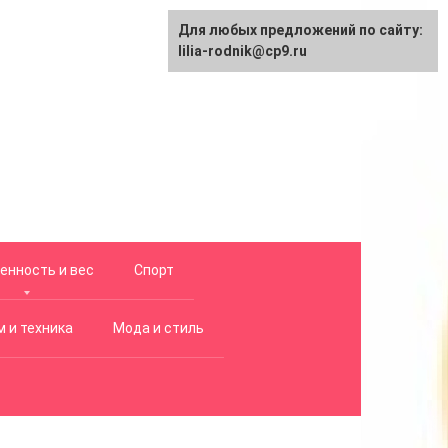
Для любых предложений по сайту:
lilia-rodnik@cp9.ru
енность и вес
Спорт
 и техника
Мода и стиль