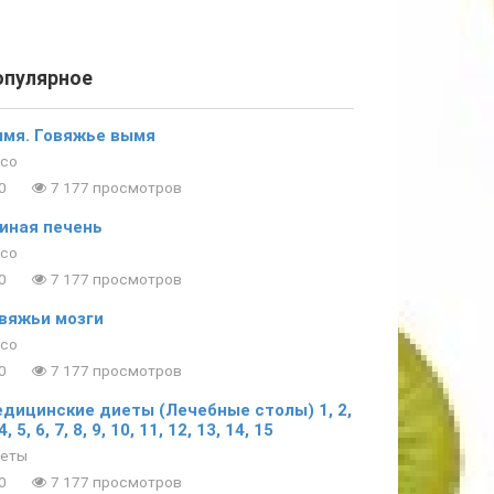
опулярное
мя. Говяжье вымя
со
0
7 177 просмотров
иная печень
со
0
7 177 просмотров
вяжьи мозги
со
0
7 177 просмотров
дицинские диеты (Лечебные столы) 1, 2,
4, 5, 6, 7, 8, 9, 10, 11, 12, 13, 14, 15
еты
0
7 177 просмотров