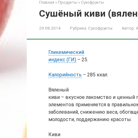
Главная
»
Продукты
»
Сухофрукты
Сушёный киви (вялен
29.08.2014
Рубрика:
Сухофрукты
Автор:
Гликемический
индекс (ГИ)
– 25.
Калорийность
– 285 ккал.
Вяленый
киви – вкусное лакомство и ценный п
элементов применяется в правильно
заболеваний, снижению веса, обога
молодости, поддержанию красоты.
Киви