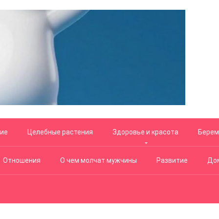
ние
Целебные растения
Здоровье и красота
Берем
Отношения
О чем молчат мужчины
Развитие
Дом