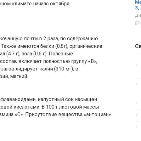
Ме
нном климате начало октября.
3, 
Ди
кочанную почти в 2 раза, по содержанию
С
. Также имеются белки (0,8г), органические
л (4,7 г), зола (0,6 г). Полезные
 состав включает полностью группу «В»,
нералов лидирует калий (310 мг), в
рий, магний.
офлаваноидами, капустный сок насыщен
овой кислотами. В 100 г листовой массы
амина «С». Присутствие вещества «антоциан»