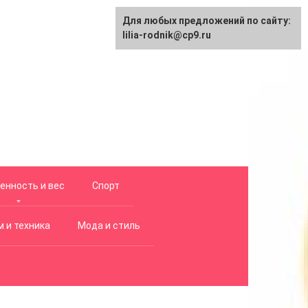
Для любых предложений по сайту:
lilia-rodnik@cp9.ru
енность и вес
Спорт
 и техника
Мода и стиль