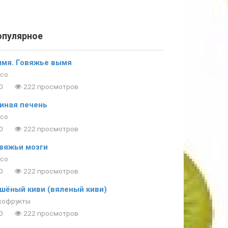
опулярное
мя. Говяжье вымя
со
0
222 просмотров
иная печень
со
0
222 просмотров
вяжьи мозги
со
0
222 просмотров
шёный киви (вяленый киви)
хофрукты
0
222 просмотров