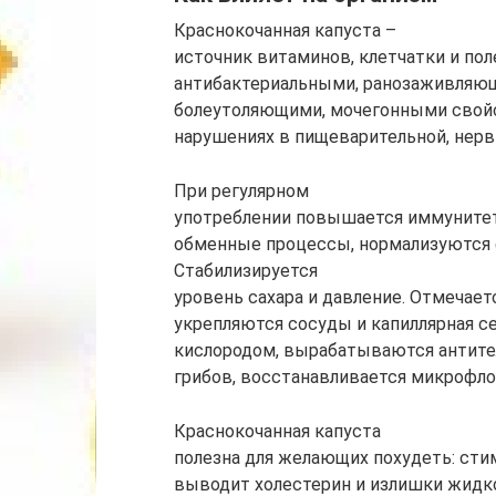
Краснокочанная капуста –
источник витаминов, клетчатки и по
антибактериальными, ранозаживляю
болеутоляющими, мочегонными свойс
нарушениях в пищеварительной, нерв
При регулярном
употреблении повышается иммунитет
обменные процессы, нормализуются 
Стабилизируется
уровень сахара и давление. Отмечает
укрепляются сосуды и капиллярная с
кислородом, вырабатываются антител
грибов, восстанавливается микрофлор
Краснокочанная капуста
полезна для желающих похудеть: сти
выводит холестерин и излишки жидк