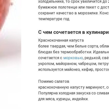
холодильнике, то срок увеличится до 
бумажное полотенце или пакет с дос
сохранит качество в морозилке. Кон
температуре год.
С чем сочетается в кулинар
Краснокочанная капуста
более твердая, чем белые сорта, обл
блюдах без термообработки. Идеальн
сочетается с
морковью
, редькой, св
укропом, майораном, чабрецом, петру
используется майонез, кефир, просто
Помимо салатов
краснокочанную капусту маринуют, со
Популярна холодная закуска со слива
для мяса, курицы, индейки.