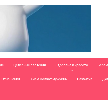
ние
Целебные растения
Здоровье и красота
Берем
Отношения
О чем молчат мужчины
Развитие
Дом