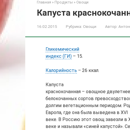
Главная
»
Продукты
»
Овощи
Капуста краснокочан
16.02.2015
Рубрика:
Овощи
Автор:
Антон
Гликемический
индекс (ГИ)
– 15.
Калорийность
– 26 ккал.
Капуста
краснокочанная – овощное двулетнее
белокочанных сортов превосходство
долгим вегетационным периодом. Род
Европа, где она была выведена в XVI
веке. В Россию этот овощ завезли в X
веке и называли «синей капустой». С