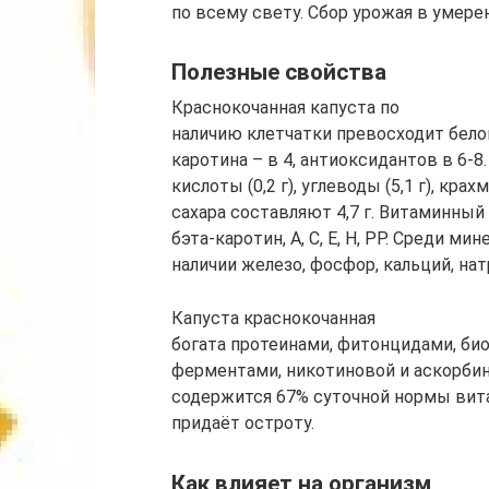
по всему свету. Сбор урожая в умере
Полезные свойства
Краснокочанная капуста по
наличию клетчатки превосходит бело
каротина – в 4, антиоксидантов в 6-8
кислоты (0,2 г), углеводы (5,1 г), крахма
сахара составляют 4,7 г. Витаминный
бэта-каротин, А, С, Е, Н, РР. Среди ми
наличии железо, фосфор, кальций, нат
Капуста краснокочанная
богата протеинами, фитонцидами, би
ферментами, никотиновой и аскорбин
содержится 67% суточной нормы вит
придаёт остроту.
Как влияет на организм