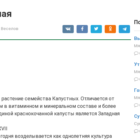
ная
П
 Веселов
Вы
Мя
Ут
Мя
Го
Мя
 растение семейства Капустных. Отличается от
м в витаминном и минеральном составе и более
иной краснокочанной капусты является Западная
Су
Су
VII
егодня возделывается как однолетняя культура