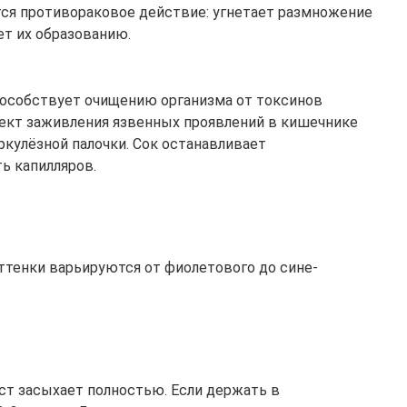
ся противораковое действие: угнетает размножение
ет их образованию.
способствует очищению организма от токсинов
ект заживления язвенных проявлений в кишечнике
ркулёзной палочки. Сок останавливает
ь капилляров.
Оттенки варьируются от фиолетового до сине-
ист засыхает полностью. Если держать в