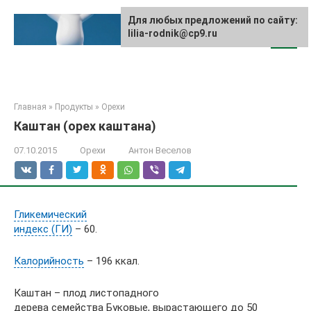
Перейти
к
Для любых предложений по сайту:
lilia-rodnik@cp9.ru
контенту
Главная
»
Продукты
»
Орехи
Каштан (орех каштана)
07.10.2015
Орехи
Антон Веселов
Гликемический
индекс (ГИ)
– 60.
Калорийность
– 196 ккал.
Каштан – плод листопадного
дерева семейства Буковые, вырастающего до 50