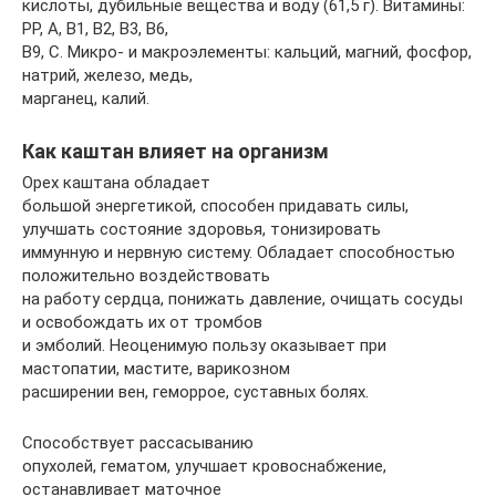
кислоты, дубильные вещества и воду (61,5 г). Витамины:
РР, А, В1, В2, В3, В6,
В9, С. Микро- и макроэлементы: кальций, магний, фосфор,
натрий, железо, медь,
марганец, калий.
Как каштан влияет на организм
Орех каштана обладает
большой энергетикой, способен придавать силы,
улучшать состояние здоровья, тонизировать
иммунную и нервную систему. Обладает способностью
положительно воздействовать
на работу сердца, понижать давление, очищать сосуды
и освобождать их от тромбов
и эмболий. Неоценимую пользу оказывает при
мастопатии, мастите, варикозном
расширении вен, геморрое, суставных болях.
Способствует рассасыванию
опухолей, гематом, улучшает кровоснабжение,
останавливает маточное