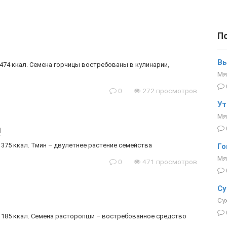
П
Вы
 474 ккал. Семена горчицы востребованы в кулинарии,
Мя
0
272 просмотров
Ут
Мя
и
 375 ккал. Тмин – двулетнее растение семейства
Го
Мя
0
471 просмотров
Су
Су
 – 185 ккал. Семена расторопши – востребованное средство