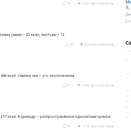
Ме
0
229 просмотров
3, 
Ди
вежих семян – 22 ккал, листьев – 12
С
0
90 просмотров
 486 ккал. Семена чиа – это экологически
1
104 просмотров
– 217 ккал. Кориандр – распространённое однолетние пряное
0
173 просмотров