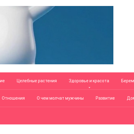
ние
Целебные растения
Здоровье и красота
Берем
Отношения
О чем молчат мужчины
Развитие
Дом