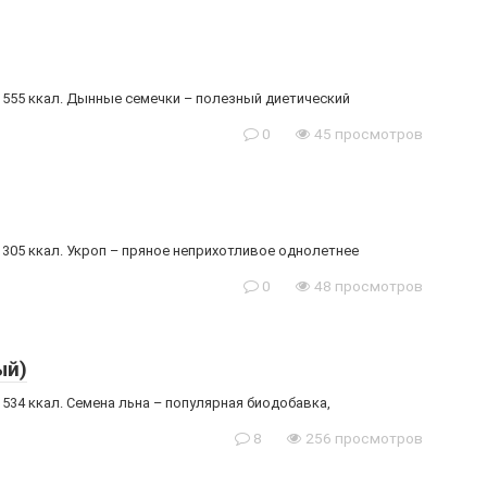
– 555 ккал. Дынные семечки – полезный диетический
0
45 просмотров
– 305 ккал. Укроп – пряное неприхотливое однолетнее
0
48 просмотров
ый)
 534 ккал. Семена льна – популярная биодобавка,
8
256 просмотров