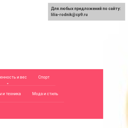
Для любых предложений по сайту:
lilia-rodnik@cp9.ru
енность и вес
Спорт
 и техника
Мода и стиль