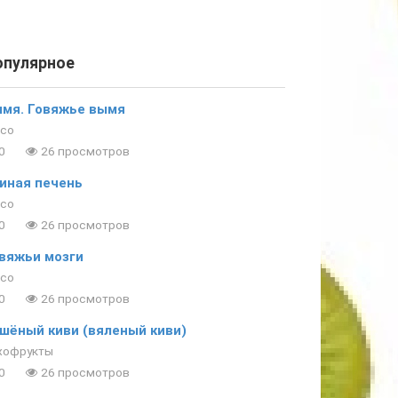
опулярное
мя. Говяжье вымя
со
0
26 просмотров
иная печень
со
0
26 просмотров
вяжьи мозги
со
0
26 просмотров
шёный киви (вяленый киви)
хофрукты
0
26 просмотров