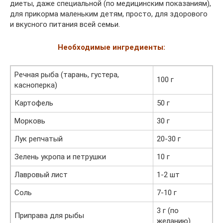
диеты, даже специальной (по медицинским показаниям),
для прикорма маленьким детям, просто, для здорового
и вкусного питания всей семьи.
Необходимые ингредиенты:
Речная рыба (тарань, густера,
100 г
касноперка)
Картофель
50 г
Морковь
30 г
Лук репчатый
20-30 г
Зелень укропа и петрушки
10 г
Лавровый лист
1-2 шт
Соль
7-10 г
3 г (по
Приправа для рыбы
желанию)