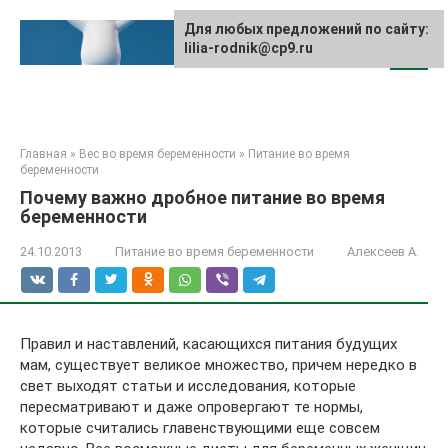
Перейти
к
Для любых предложений по сайту:
lilia-rodnik@cp9.ru
контенту
Главная
»
Вес во время беременности
»
Питание во время
беременности
Почему важно дробное питание во время
беременности
24.10.2013
Питание во время беременности
Алексеев А.
Правил и наставлений, касающихся питания будущих
мам, существует великое множество, причем нередко в
свет выходят статьи и исследования, которые
пересматривают и даже опровергают те нормы,
которые считались главенствующими еще совсем