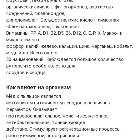
фруктозы (18-20%), мальтозы,
органических кислот, фитогормонов, азотистых
соединений, флавоноидов,
финолокислот. Большое наличие кислот: лимонная,
яблочная, молочная, глюконовая.
Витамины: РР, А, В1, В2, В5, В6, В12, С, Е, Р, К. Макро- и
микроэлементы:
фосфор, калий, железо, кальций, цинк, марганец, кобальт,
медь и др. Всего около
30 наименований. Наблюдается большое количество
рутина, что особо полезно для
сосудов и сердца.
Как влияет на организм
Мёд с пыльцой является
источником витаминов, углеводов и различных
ферментов. Оказывает
противовоспалительное, моче- и желчегонное,
антибактериальное, тонизирующее
действие. Стимулирует регенерационные процессы,
работу иммунной, эндокринной и