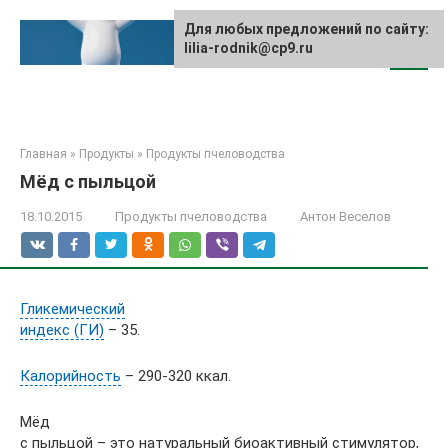
Перейти
к
Для любых предложений по сайту:
lilia-rodnik@cp9.ru
контенту
Главная
»
Продукты
»
Продукты пчеловодства
Мёд с пыльцой
18.10.2015
Продукты пчеловодства
Антон Веселов
Гликемический
индекс (ГИ)
– 35.
Калорийность
– 290-320 ккал.
Мёд
с пыльцой – это натуральный биоактивный стимулятор,