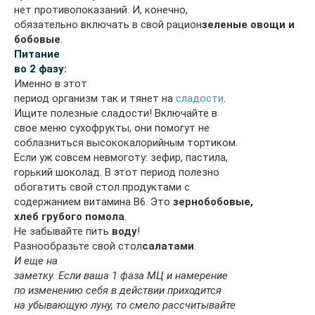
нет противопоказаний. И, конечно,
обязательно включать в свой рацион
зеленые овощи и
бобовые
.
Питание
во 2 фазу:
Именно в этот
период организм так и тянет на
сладости
.
Ищите полезные сладости! Включайте в
свое меню сухофрукты, они помогут не
соблазниться высококалорийным тортиком.
Если уж совсем невмоготу: зефир, пастила,
горький шоколад. В этот период полезно
обогатить свой стол продуктами с
содержанием витамина В6. Это
зернобобовые,
хлеб грубого помола
.
Не забывайте пить
воду
!
Разнообразьте свой стол
салатами
.
И еще на
заметку. Если ваша 1 фаза МЦ и намерение
по изменению себя в действии приходится
на убывающую луну, то смело рассчитывайте