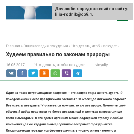
Перейти
к
Для любых предложений по сайту:
lilia-rodnik@cp9.ru
контенту
Главная
»
Энциклопедия похудения
»
Что делать, чтобы похудеть
Худеем правильно по законам природы
16.05.2017
Что делать, чтобы похудеть
vinyuliy
Один из часто встречающихся вопросов — это вопрос когда начать худеть. С
понедельника? После праздничного застолья? За месяц до пляжного отдыха?
Все ответы неверные! Что касается мужчин, то тут все проще. Поменять свой
обычный набор продуктов на более правильный и заняться спортом лучше
всего с выходных. В это время организм менее подвержен стрессу и любые
изменения (даже кардинальные) организм воспримет гораздо мягче.
Психологически гораздо комфортнее начинать «новую жизнь» именно в