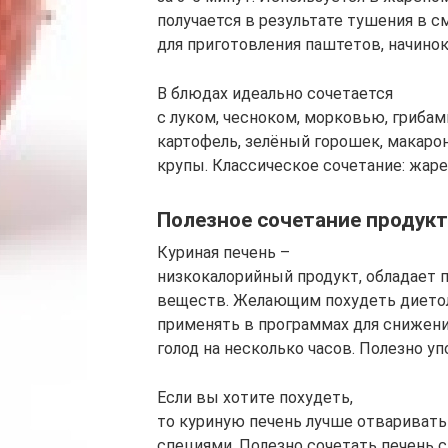
получается в результате тушения в с
для приготовления паштетов, начинок
В блюдах идеально сочетается
с луком, чесноком, морковью, грибам
картофель, зелёный горошек, макаронн
крупы. Классическое сочетание: жар
Полезное сочетание продук
Куриная печень –
низкокалорийный продукт, обладает
веществ. Желающим похудеть диетол
применять в программах для снижени
голод на несколько часов. Полезно уп
Если вы хотите похудеть,
то куриную печень лучше отваривать
специями. Полезно сочетать печень 