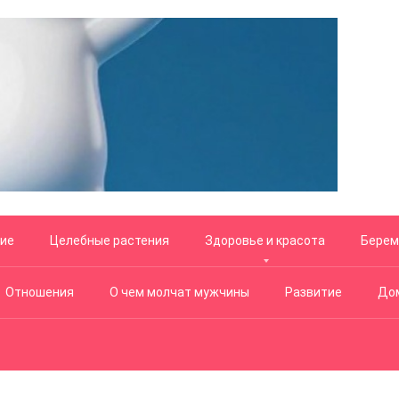
ние
Целебные растения
Здоровье и красота
Берем
Отношения
О чем молчат мужчины
Развитие
Дом