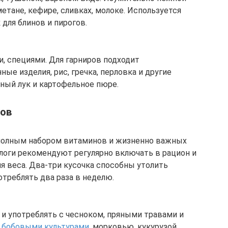
метане, кефире, сливках, молоке. Используется
 для блинов и пирогов.
и, специями. Для гарниров подходит
ые изделия, рис, гречка, перловка и другие
еный лук и картофельное пюре.
тов
 полным набором витаминов и жизненно важных
оги рекомендуют регулярно включать в рацион и
я веса. Два-три кусочка способны утолить
отреблять два раза в неделю.
 и употреблять с чесноком, пряными травами и
с
бобовыми культурами
, морковью, кукурузой,