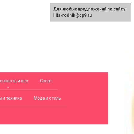
Для любых предложений по сайту:
lilia-rodnik@cp9.ru
енность и вес
Спорт
 и техника
Мода и стиль