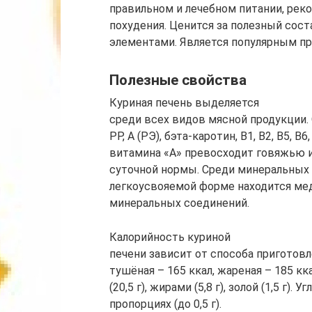
правильном и лечебном питании, рек
похудения. Ценится за полезный сос
элементами. Является популярным пр
Полезные свойства
Куриная печень выделяется
среди всех видов мясной продукции
РР, А (РЭ), бэта-каротин, В1, В2, В5, В6
витамина «А» превосходит говяжью и
суточной нормы. Среди минеральных с
легкоусвояемой форме находится мед
минеральных соединений.
Калорийность куриной
печени зависит от способа приготовл
тушёная – 165 ккал, жареная – 185 к
(20,5 г), жирами (5,8 г), золой (1,5 г
пропорциях (до 0,5 г).