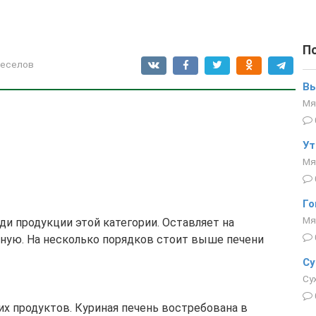
П
Веселов
Вы
Мя
Ут
Мя
Го
Мя
ди продукции этой категории. Оставляет на
ную. На несколько порядков стоит выше печени
Су
Су
их продуктов. Куриная печень востребована в