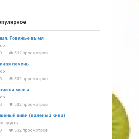
опулярное
мя. Говяжье вымя
со
0
532 просмотров
иная печень
со
0
532 просмотров
вяжьи мозги
со
0
532 просмотров
шёный киви (вяленый киви)
хофрукты
0
532 просмотров