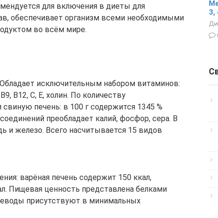
Ме
омендуется для включения в диеты для
3, 
тав, обеспечивает организм всеми необходимыми
Ди
одуктом во всём мире.
С
. Обладает исключительным набором витаминов:
, В9, В12, С, Е, холин. По количеству
 свиную печень: в 100 г содержится 1345 %
оединений преобладает калий, фосфор, сера. В
ь и железо. Всего насчитывается 15 видов
ения: варёная печень содержит 150 ккал,
кал. Пищевая ценность представлена белками
). Углеводы присутствуют в минимальных