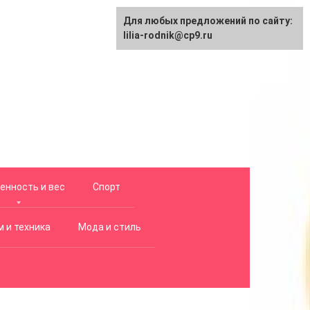
Для любых предложений по сайту:
lilia-rodnik@cp9.ru
енность и вес
Спорт
 и техника
Мода и стиль