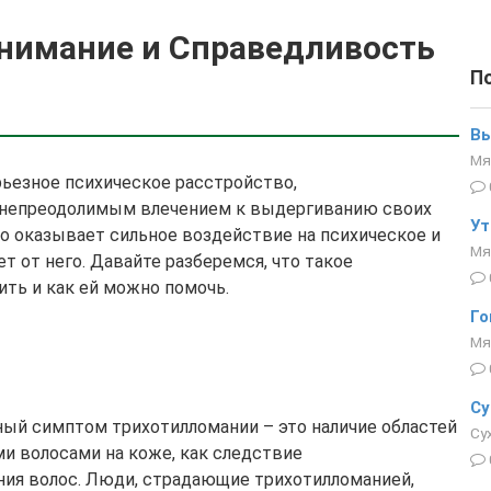
нимание и Справедливость
П
Вы
Мя
рьезное психическое расстройство,
 непреодолимым влечением к выдергиванию своих
Ут
о оказывает сильное воздействие на психическое и
Мя
т от него. Давайте разберемся, что такое
ить и как ей можно помочь.
Го
Мя
Су
вный симптом трихотилломании – это наличие областей
Су
и волосами на коже, как следствие
ия волос. Люди, страдающие трихотилломанией,