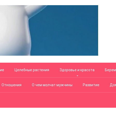
ние
Целебные растения
Здоровье и красота
Берем
Отношения
О чем молчат мужчины
Развитие
Дом