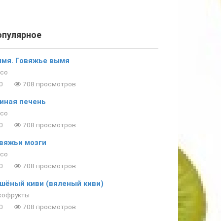
опулярное
мя. Говяжье вымя
со
0
708 просмотров
иная печень
со
0
708 просмотров
вяжьи мозги
со
0
708 просмотров
шёный киви (вяленый киви)
хофрукты
0
708 просмотров