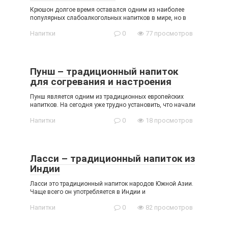
Крюшон долгое время оставался одним из наиболее
популярных слабоалкогольных напитков в мире, но в
Напитки
0
77 просмотров
Пунш – традиционный напиток
для согревания и настроения
Пунш является одним из традиционных европейских
напитков. На сегодня уже трудно установить, что начали
Напитки
0
18 просмотров
Ласси – традиционный напиток из
Индии
Ласси это традиционный напиток народов Южной Азии.
Чаще всего он употребляется в Индии и
Напитки
0
82 просмотров