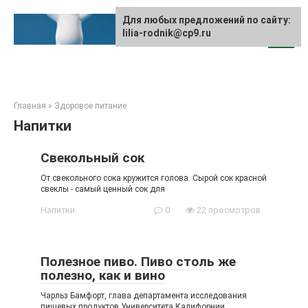
Перейти
к
Для любых предложений по сайту:
lilia-rodnik@cp9.ru
контенту
Главная
»
Здоровое питание
Напитки
Свекольный сок
От свекольного сока кружится голова. Сырой сок красной
свеклы - самый ценный сок для
Напитки
0
22 просмотров
Полезное пиво. Пиво столь же
полезно, как и вино
Чарльз Бамфорт, глава департамента исследования
пищевых продуктов Университета Калифорнии,