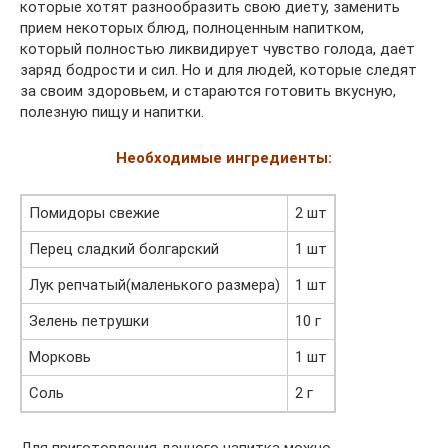
которые хотят разнообразить свою диету, заменить
прием некоторых блюд, полноценным напитком,
который полностью ликвидирует чувство голода, дает
заряд бодрости и сил. Но и для людей, которые следят
за своим здоровьем, и стараются готовить вкусную,
полезную пищу и напитки.
Необходимые ингредиенты:
Помидоры свежие
2 шт
Перец сладкий болгарский
1 шт
Лук репчатый(маленького размера)
1 шт
Зелень петрушки
10 г
Морковь
1 шт
Соль
2 г
Для приготовления данного напитка можно