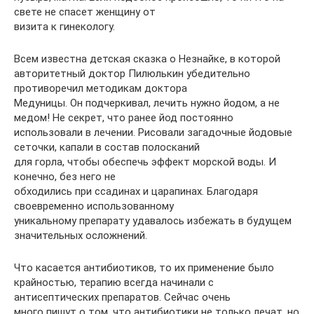
свете не спасет женщину от
визита к гинекологу.
Всем известна детская сказка о Незнайке, в которой
авторитетный доктор Пилюлькин убедительно
противоречил методикам доктора
Медуницы. Он подчеркивал, лечить нужно йодом, а не
медом! Не секрет, что ранее йод постоянно
использовали в лечении. Рисовали загадочные йодовые
сеточки, капали в состав полосканий
для горла, чтобы обеспечь эффект морской воды. И
конечно, без него не
обходились при ссадинах и царапинах. Благодаря
своевременно использованному
уникальному препарату удавалось избежать в будущем
значительных осложнений.
Что касается антибиотиков, то их применение было
крайностью, терапию всегда начинали с
антисептических препаратов. Сейчас очень
много пишут о том, что антибиотики не только лечат, но