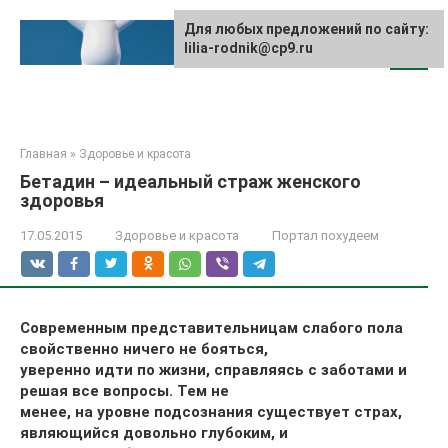
Перейти
к
Для любых предложений по сайту:
lilia-rodnik@cp9.ru
контенту
Главная
»
Здоровье и красота
Бетадин – идеальный страж женского
здоровья
17.05.2015
Здоровье и красота
Портал похудеем
Современным представительницам слабого пола
свойственно ничего не бояться,
уверенно идти по жизни, справляясь с заботами и
решая все вопросы. Тем не
менее, на уровне подсознания существует страх,
являющийся довольно глубоким, и