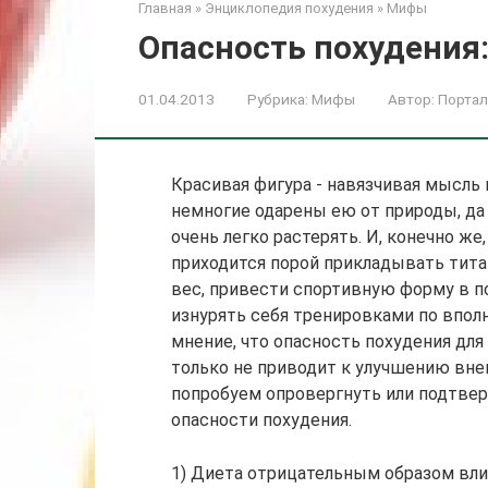
Главная
»
Энциклопедия похудения
»
Мифы
Опасность похудения
01.04.2013
Рубрика:
Мифы
Автор:
Портал
Красивая фигура - навязчивая мысль
немногие одарены ею от природы, да
очень легко растерять. И, конечно ж
приходится порой прикладывать тита
вес, привести спортивную форму в п
изнурять себя тренировками по впо
мнение, что опасность похудения для
только не приводит к улучшению внеш
попробуем опровергнуть или подтвер
опасности похудения.
1) Диета отрицательным образом вли