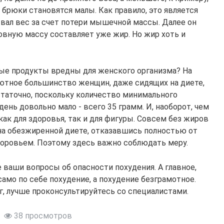
 брюки становятся малы. Как правило, это является
ывал вес за счет потери мышечной массы. Далее он
новную массу составляет уже жир. Но жир хоть и
ые продукты вредны для женского организма? На
лютное большинство женщин, даже сидящих на диете,
статочно, поскольку количество минимального
ень довольно мало - всего 35 грамм. И, наоборот, чем
как для здоровья, так и для фигуры. Совсем без жиров
 на обезжиренной диете, отказавшись полностью от
доровьем. Поэтому здесь важно соблюдать меру.
 ваши вопросы об опасности похудения. А главное,
само по себе похудение, а похудение безграмотное.
г, лучше проконсультируйтесь со специалистами.
38 просмотров