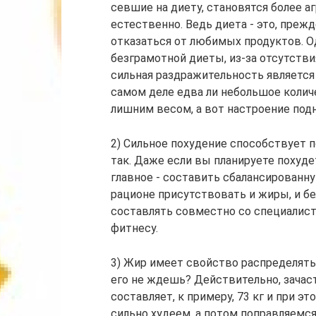
севшие на диету, становятся более а
естественно. Ведь диета - это, преж
отказаться от любимых продуктов. О
безграмотной диеты, из-за отсутстви
сильная раздражительность является 
самом деле едва ли небольшое колич
лишним весом, а вот настроение под
2) Сильное похудение способствует 
так. Даже если вы планируете похуде
главное - составить сбалансированн
рационе присутствовать и жиры, и б
составлять совместно со специалист
фитнесу.
3) Жир имеет свойство распределятьс
его не ждешь? Действительно, зачас
составляет, к примеру, 73 кг и при э
сильно худеем, а потом поправляемся,