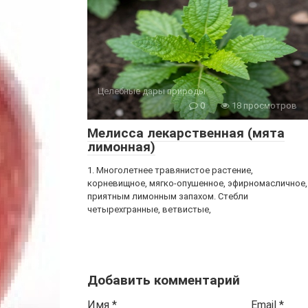
Целебные дары природы
0
18 просмотров
Мелисса лекарственная (мята
лимонная)
1. Многолетнее травянистое растение,
корневищное, мягко-опушенное, эфирномасличное,
приятным лимонным запахом. Стебли
четырехгранные, ветвистые,
Добавить комментарий
Имя
*
Email
*