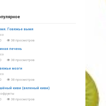
опулярное
мя. Говяжье вымя
со
0
38 просмотров
иная печень
со
0
38 просмотров
вяжьи мозги
со
0
38 просмотров
шёный киви (вяленый киви)
хофрукты
0
38 просмотров