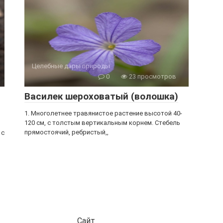
Целебные дары природы
0
23 просмотров
Василек шероховатый (волошка)
1. Многолетнее травянистое растение высотой 40-
120 см, с толстым вертикальным корнем. Стебель
прямостоячий, ребристый,,
 с
Сайт