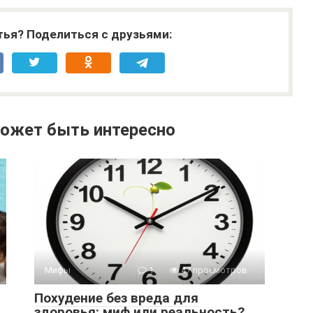
тья? Поделиться с друзьями:
ожет быть интересно
Мифы
1
47 просмотров
Похудение без вреда для
здоровья: миф или реальность?