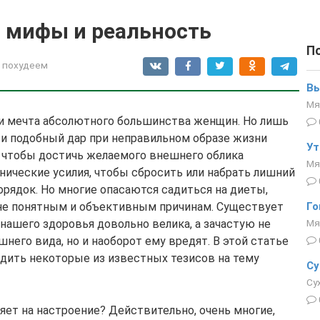
: мифы и реальность
П
 похудеем
Вы
Мя
 и мечта абсолютного большинства женщин. Но лишь
 и подобный дар при неправильном образе жизни
Ут
е, чтобы достичь желаемого внешнего облика
Мя
нические усилия, чтобы сбросить или набрать лишний
орядок. Но многие опасаются садиться на диеты,
лне понятным и объективным причинам. Существует
Го
 нашего здоровья довольно велика, а зачастую не
Мя
него вида, но и наоборот ему вредят. В этой статье
дить некоторые из известных тезисов на тему
Су
Су
яет на настроение? Действительно, очень многие,