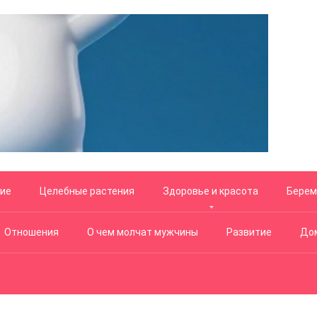
ние
Целебные растения
Здоровье и красота
Берем
Отношения
О чем молчат мужчины
Развитие
Дом