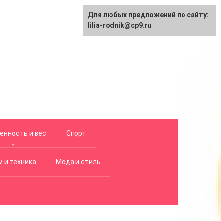
Для любых предложений по сайту:
lilia-rodnik@cp9.ru
енность и вес
Спорт
 и техника
Мода и стиль