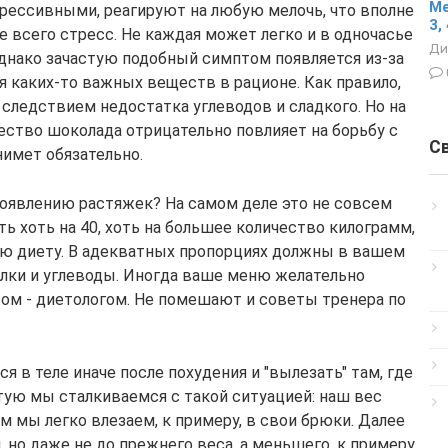
Ме
грессивными, реагируют на любую мелочь, что вполне
3, 
де всего стресс. Не каждая может легко и в одночасье
Ди
днако зачастую подобный симптом появляется из-за
я каких-то важных веществ в рационе. Как правило,
следствием недостатка углеводов и сладкого. Но на
ество шоколада отрицательно повлияет на борьбу с
С
нимет обязательно.
появлению растяжек? На самом деле это не совсем
ть хоть на 40, хоть на большее количество килограмм,
ую диету. В адекватных пропорциях должны в вашем
елки и углеводы. Иногда ваше меню желательно
ом - диетологом. Не помешают и советы тренера по
я в теле иначе после похудения и "вылезать" там, где
тую мы сталкиваемся с такой ситуацией: наш вес
том мы легко влезаем, к примеру, в свои брюки. Далее
 но даже не до прежнего веса, а меньшего, к примеру,